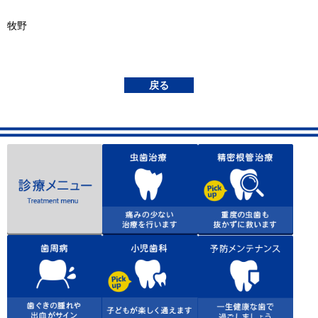
牧野
戻る