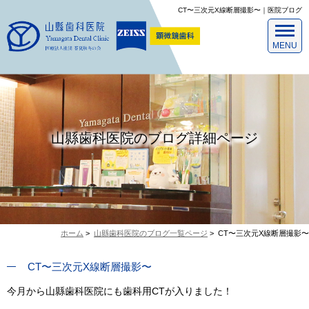
CT〜三次元X線断層撮影〜｜医院ブログ
山縣歯科医院のブログ詳細ページ
ホーム
>
山縣歯科医院のブログ一覧ページ
>
CT〜三次元X線断層撮影〜
CT〜三次元X線断層撮影〜
今月から山縣歯科医院にも歯科用CTが入りました！