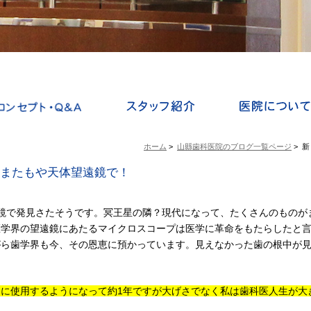
ホーム
>
山縣歯科医院のブログ一覧ページ
>
新
？またもや天体望遠鏡で！
鏡で発見さたそうです。冥王星の隣？現代になって、たくさんのものが
医学界の望遠鏡にあたるマイクロスコープは医学に革命をもたらしたと
がら歯学界も今、その恩恵に預かっています。見えなかった歯の根中が
に使用するようになって約1年ですが大げさでなく私は歯科医人生が大