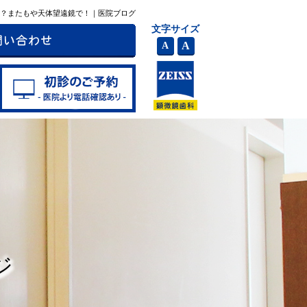
！？またもや天体望遠鏡で！｜医院ブログ
文字サイズ
A
A
ジ